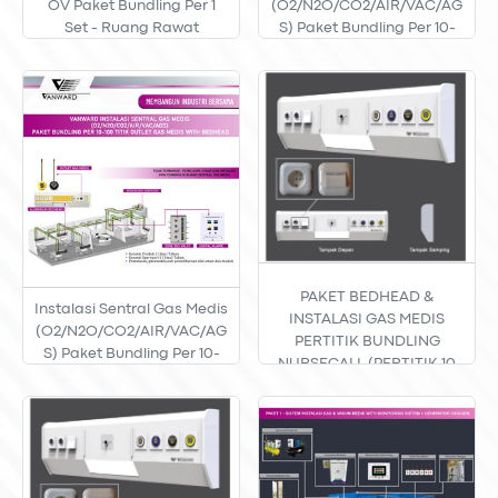
OV Paket Bundling Per 1
(O2/N2O/CO2/AIR/VAC/AG
Set - Ruang Rawat
S) Paket Bundling Per 10-
100 Titik Outlet Gas Medis
PAKET BEDHEAD &
Instalasi Sentral Gas Medis
INSTALASI GAS MEDIS
(O2/N2O/CO2/AIR/VAC/AG
PERTITIK BUNDLING
S) Paket Bundling Per 10-
NURSECALL (PERTITIK 10
100 Titik Outlet Gas Medis
S/D 100 TITIK)
With Bedhead