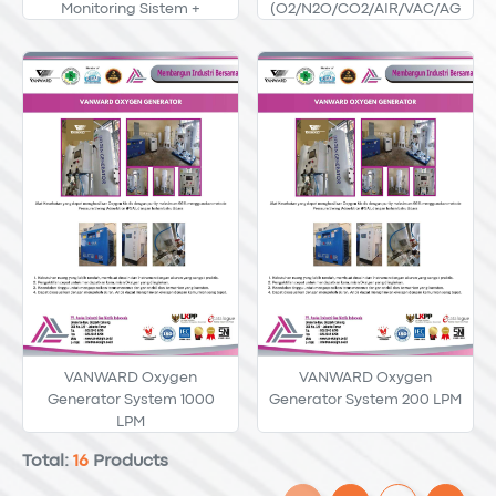
Monitoring Sistem +
(O2/N2O/CO2/AIR/VAC/AG
Generator Oksigen
S) Paket Bundling Per 100-
300 Titik Outlet Gas Medis
With Bedhead
VANWARD Oxygen
VANWARD Oxygen
Generator System 1000
Generator System 200 LPM
LPM
Total:
16
Products