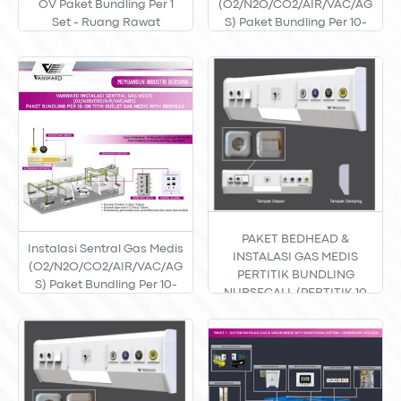
OV Paket Bundling Per 1
(O2/N2O/CO2/AIR/VAC/AG
Set - Ruang Rawat
S) Paket Bundling Per 10-
100 Titik Outlet Gas Medis
PAKET BEDHEAD &
Instalasi Sentral Gas Medis
INSTALASI GAS MEDIS
(O2/N2O/CO2/AIR/VAC/AG
PERTITIK BUNDLING
S) Paket Bundling Per 10-
NURSECALL (PERTITIK 10
100 Titik Outlet Gas Medis
S/D 100 TITIK)
With Bedhead