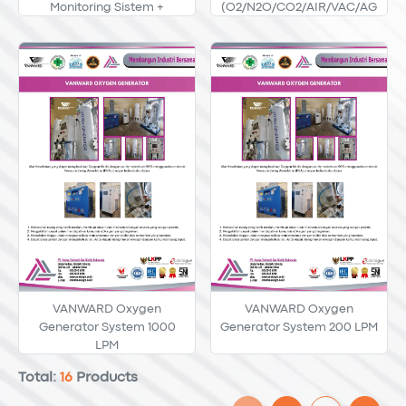
Monitoring Sistem +
(O2/N2O/CO2/AIR/VAC/AG
Generator Oksigen
S) Paket Bundling Per 100-
300 Titik Outlet Gas Medis
With Bedhead
VANWARD Oxygen
VANWARD Oxygen
Generator System 1000
Generator System 200 LPM
LPM
Total:
16
Products