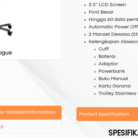
3.3" LCD Screen
Font Besar
Hingga 60 data pe
Automatic Power Off
2 Manset Dewasa (St
Kelengkapan Aksesor
Cuff
Baterai
Adaptor
Powerbank
Buku Manual
Kartu Garansi
Trolley Stainless
or Detailed Information
Product Spesification
og
SPESIFIK