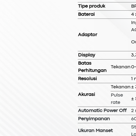
Tipe produk
B
Baterai
4 
In
A
Adaptor
O
Display
3,
Batas
Tekanan
0
Perhitungan
Resolusi
1
Tekanan
±
Akurasi
Pulse
±
rate
Automatic Power Off
2
Penyimpanan
6
St
Ukuran Manset
La