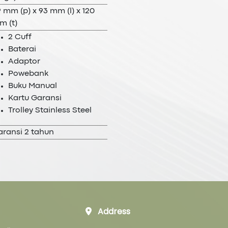
 mm (p) x 93 mm (l) x 120
m (t)
2 Cuff
Baterai
Adaptor
Powebank
Buku Manual
Kartu Garansi
Trolley Stainless Steel
aransi 2 tahun
Address