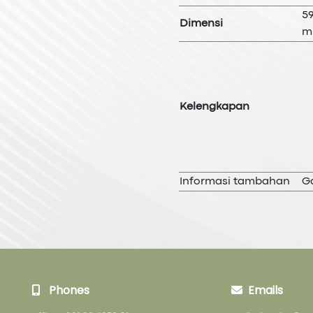
59
Dimensi
m
Kelengkapan
Informasi tambahan
G
Phones
Emails