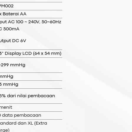
PM002
x Baterai AA
put AC 100 ~ 240V, 50~60Hz
C 500mA
utput DC 6V
3" Display LCD (64 x 54 mm)
~299 mmHg
 mmHg
 3 mmHg
 5% dari nilai pembacaan
 menit
0 data pembacaan
andard dan XL (Extra
rge)