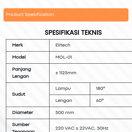
Product Spesification
SPESIFIKASI TEKNIS
Merk
Elitech
Model
MOL-01
Panjang
± 1125mm
Lengan
Lampu
180º
Sudut
Lengan
60º
Diameter
500 mm
Sumber
220 VAC ± 22VAC, 50Hz
Tegangan