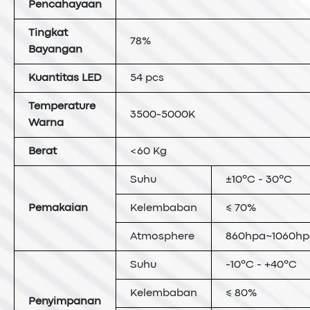
Pencahayaan
Tingkat
78%
Bayangan
Kuantitas LED
54 pcs
Temperature
3500-5000K
Warna
Berat
<60 Kg
Suhu
±10ºC - 30ºC
Pemakaian
Kelembaban
≤ 70%
Atmosphere
860hpa~1060hp
Suhu
-10ºC - +40ºC
Kelembaban
≤ 80%
Penyimpanan